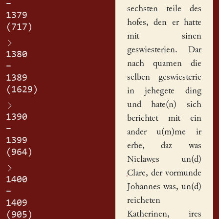
–
sechsten teile des
1379
hofes
, den er hatte
(717)
mit sinen
geswiesterien. Dar
1380
nach quamen die
–
selben geswiesterie
1389
(1629)
in jehegete ding
und hate(n) sich
1390
berichtet mit ein
–
ander u(m)me ir
1399
erbe, daz was
(964)
Niclawes
un(d)
Clare
, der vormunde
1400
Johannes was, un(d)
–
reicheten
1409
Katherinen, ires
(905)