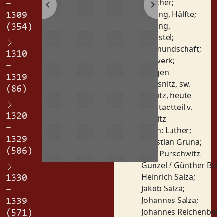
Gleicher
;
–
Teilung, Hälfte
;
1309
Teilung,
(354)
Sechstel
;
Vormundschaft
;
1310
Vorwerk
;
–
Zeugen
1319
Orte:
Biesnitz, sw.
(86)
Görlitz, heute
ein Stadtteil v.
1320
Görlitz
–
Personen:
Luther
;
1329
Christian Gruna
;
(506)
Fritz Purschwitz
;
Gunzel / Günther B
Heinrich Salza
;
1330
Jakob Salza
;
–
Johannes Salza
;
1339
Johannes Reichenba
(571)