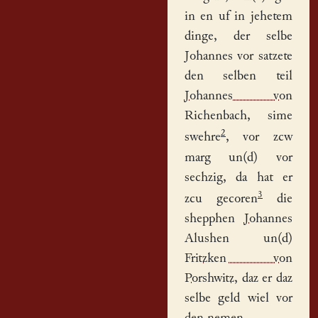
in en uf in jehetem
dinge, der selbe
Johannes vor satzete
den selben teil
Johannes von
Richenbach
, sime
2
swehre
, vor zcw
marg un(d) vor
sechzig, da hat er
3
zcu gecoren
die
shepphen
Johannes
Alushen
un(d)
Fritzken von
Porshwitz
, daz er daz
selbe
geld
wiel vor