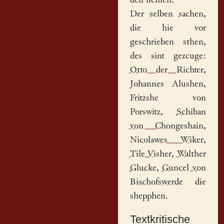
den nemen.
Der selben
sachen
,
die hie vor
geschrieben sthen,
des sint gezcuge:
Otto der Richter
,
Johannes Alushen,
Fritzshe von
Porswitz,
Schiban
von Chongeshain
,
Nicolawes Wiker
,
Tile Visher
,
Walther
Glucke
,
Guncel von
Bischofswerde
die
shepphen.
Textkritische