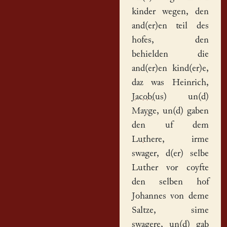
kinder wegen, den
and(er)en teil des
hofes, den
behielden die
and(er)en kind(er)e,
daz was Heinrich,
J
acob(us)
un(d)
Mayge
, un(d) gaben
den uf dem
Luthere
, irme
swager, d(er) selbe
Luther vor coyfte
den selben hof
Johannes von deme
Saltze, sime
swagere, un(d) gab