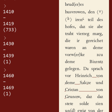
brud(er)es
a
1410
husvrowen, den
⟨
⟩
–
b
c
⟨
⟩
iren
teil des
1419
hofes, daz sie abe
(733)
traht vierzeg marg,
die ir gereichet
1430
waren an deme
–
vorw(er)ke zcu
1439
(1)
deme
Bisentz
gelegen. Da sprach
1460
vor
Heinrich von
–
deme Salcze
und
1469
Cristan von
(1)
Grunow
, daz daz
stete solde sien
un(d) ewig von der