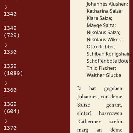
Johannes Alushen
;
Katharina Salza
;
1340
Klara Salza
;
–
Mayge Salza
;
1349
Nikolaus Salza
;
(729)
Nikolaus Wiker
;
Otto Richter
;
1350
Schiban Königshain
;
–
Schöffenbote Bote
;
1359
Thilo Fischer
;
(1089)
Walther Glucke
Iz hat gegeben
1360
Johannes
, von deme
–
1369
Saltze genant,
(604)
sin(er) husvrowen
Katherinen
zcehn
1370
marg an deme