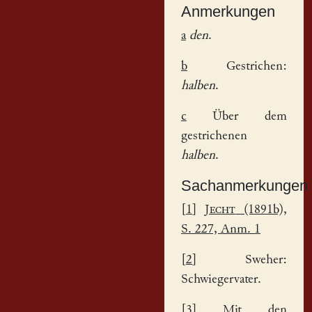
Anmerkungen
a
den
.
b
Gestrichen:
halben
.
c
Über dem
gestrichenen
halben
.
Sachanmerkungen
[
1
]
Jecht
(1891b),
S. 227, Anm. 1
[
2
] Sweher:
Schwiegervater.
[
3
] Mit den