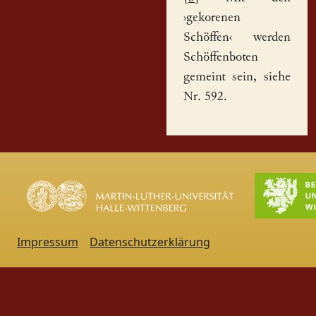
›gekorenen
Schöffen‹ werden
Schöffenboten
gemeint sein, siehe
Nr. 592.
Impressum
Datenschutzerklärung