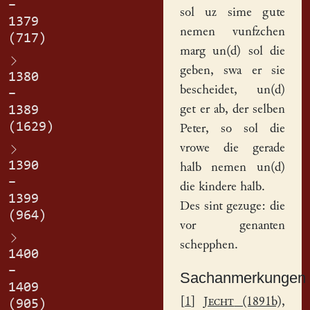
–
sol uz sime gute
1379
nemen vunfzchen
(717)
marg un(d) sol die
geben, swa er sie
1380
bescheidet, un(d)
–
get er ab, der selben
1389
(1629)
Peter, so sol die
vrowe die
gerade
1390
halb nemen un(d)
–
die kindere halb.
1399
Des sint gezuge: die
(964)
vor genanten
schepphen.
1400
–
Sachanmerkungen
1409
[
1
]
Jecht
(1891b),
(905)