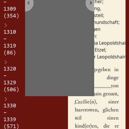
Gleicher
;
–
Teilung,
1309
Kindsteil
;
(354)
Vormundschaft
;
Zeugen
1310
Personen:
–
Cecilia Leopoldshain
1319
Fritz Etzel
;
(86)
Peter Leopoldshain
1320
Iz hat gegeben in
–
jehetem dinge
1329
Pet(er), von
(506)
Lutolfeshain genant
,
Cecilie(n)
, siner
1330
husvrowen, glichen
–
teil sinen
1339
kind(er)en, die er
(571)