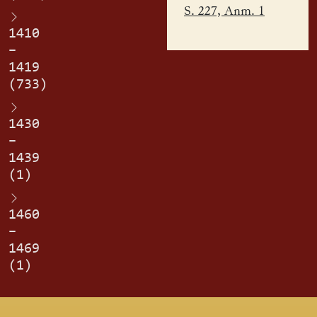
S. 227, Anm. 1
1410
–
1419
(733)
1430
–
1439
(1)
1460
–
1469
(1)