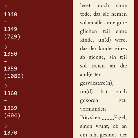
leset noch sime
tode, daz sie nemen
1340
–
sol an alle sime gute
1349
glichen teil eime
(729)
kinde, un(d) were,
daz der kinder eines
1350
ab gienge, sin teil
–
sol treten an die
1359
and(er)en
(1089)
geswiestrre(n),
un(d) hat ouch
1360
gekoren zcu
–
1369
vormunden
(604)
Fritzsken Etzel
,
sinen vrunt, ob an
1370
em icht geshiet, der