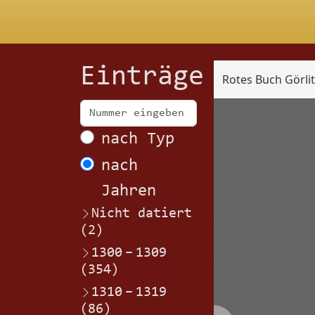
Einträge
Rotes Buch Görli
Scan
nach Typ
nach
Jahren
Nicht datiert
(2)
1300
–
1309
(354)
1310
–
1319
(86)