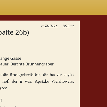
zurück
vor
palte 26b)
 Lange Gasse
hauer
;
Berchte Brunnengräber
et die
Brungreberi(n)ne
, die hat vor coyfet
en
hof
, der ir waz,
Apetzke Vleishowere
,
zzen
.
n