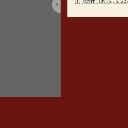
[
1
]
Jecht
(1891b), S. 22