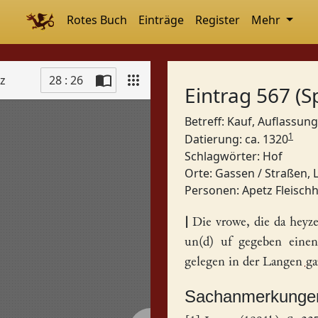
Rotes Buch
Einträge
Register
Mehr
tz
28 : 26
Eintrag 567 (S
Betreff: Kauf, Auflassung
1
Datierung: ca. 1320
Schlagwörter:
Hof
Orte:
Gassen / Straßen,
Personen:
Apetz Fleisch
|
Die vrowe, die da heyz
un(d) uf gegeben ein
gelegen in der
Langen ga
Sachanmerkunge