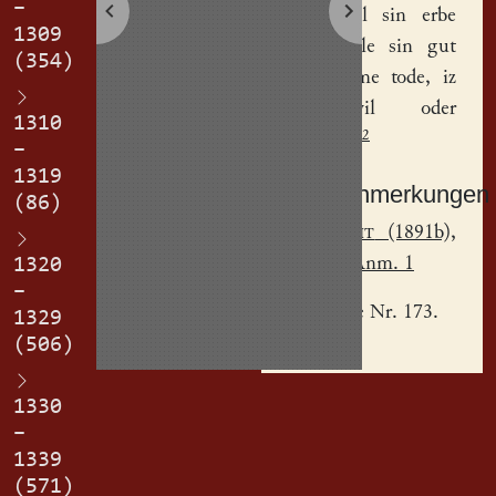
–
Elsen
all sin erbe
1309
un(d) alle sin gut
(354)
noch sime tode, iz
sie vil oder
1310
2
weyning.
–
1319
Sachanmerkungen
(86)
[
1
]
Jecht
(1891b),
S. 227, Anm. 1
1320
–
[
2
] Siehe Nr. 173.
1329
(506)
1330
–
1339
(571)