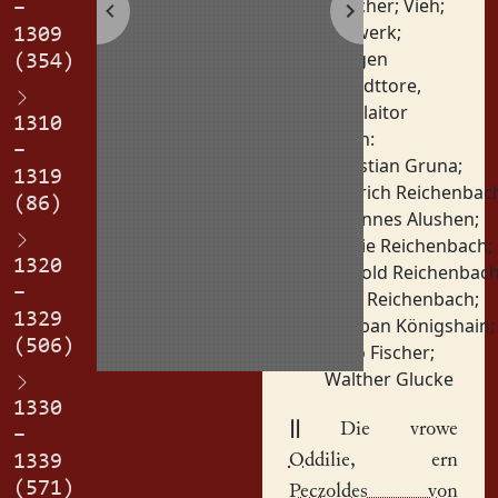
Gleicher
;
Vieh
;
–
Vorwerk
;
1309
Zeugen
(354)
Orte:
Stadttore,
Nikolaitor
1310
Personen:
–
Christian Gruna
;
1319
Dietrich Reichenbac
(86)
Johannes Alushen
;
Ottilie Reichenbach
;
1320
Petzold Reichenbac
–
Rulo Reichenbach
;
1329
Schiban Königshain
;
(506)
Thilo Fischer
;
Walther Glucke
1330
||
Die vrowe
–
Oddilie
, ern
1339
(571)
Peczoldes von