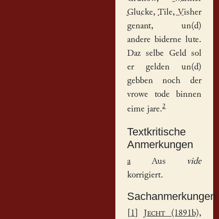
Glucke
,
Tile, Visher
genant
, un(d)
andere biderne lute.
Daz selbe Geld sol
er gelden un(d)
gebben noch der
vrowe tode binnen
2
eime jare.
Textkritische
Anmerkungen
a
Aus
vide
korrigiert.
Sachanmerkungen
[
1
]
Jecht
(1891b),