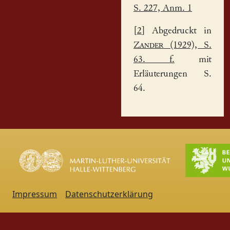
S. 227, Anm. 1
[
2
] Abgedruckt in
Zander
(1929), S.
63. f.
mit
Erläuterungen S.
64.
Impressum
Datenschutzerklärung