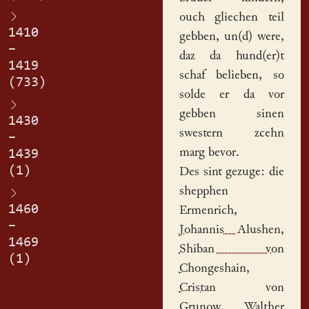
ouch gliechen teil
1410
gebben, un(d) were,
–
daz da hund(er)t
1419
schaf belieben, so
(733)
solde er da vor
gebben sinen
1430
swestern zcehn
–
marg bevor.
1439
(1)
Des sint gezuge: die
shepphen
1460
Ermenrich
,
–
Johannis Alushen
,
1469
Shiban von
(1)
Chongeshain
,
Cristan
von
Grunow,
Walther