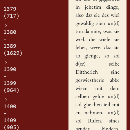
–
in jehetim dinge,
1379
also daz sie des wiel
(717)
gewaldig sien un(d)
tun da mite, swas sie
1380
–
wiel, die wiele sie
1389
lebet, were, daz sie
(1629)
ab gienge, so sol
d(er) selbe
1390
Dittherich sine
–
geswiestherie abbe
1399
wisen mit dem
(964)
selben
gelde
un(d)
sol gliechen teil mit
1400
en nehmen, un(d)
–
1409
sol
Rule
n, sines
(905)
bruder kindern,