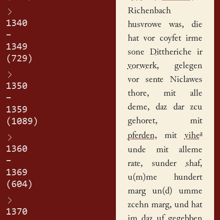
Richenbach
1340
husvrowe was, die
–
hat vor coyfet irme
1349
sone
Dittheriche
ir
(729)
vorwerk
, gelegen
vor sente Niclawes
1350
thore, mit alle
–
deme, daz dar zcu
1359
gehoret, mit
(1089)
a
pferden
, mit
vihe
1360
unde mit alleme
–
rate, sunder
shaf
,
1369
u(m)me hundert
(604)
marg un(d) umme
zcehn marg, und hat
1370
im daz uf gegebben