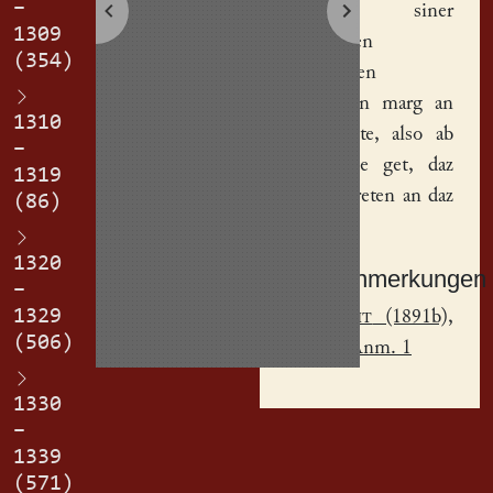
–
gegeben siner
1309
husvrowen
(354)
Katherinen
vunfzchen marg an
1310
sime gute, also ab
–
eines abe get, daz
1319
daz sol treten an daz
(86)
andere.
1320
Sachanmerkungen
–
1329
[
1
]
Jecht
(1891b),
(506)
S. 227, Anm. 1
1330
–
1339
(571)