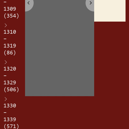
–
erpl(ich).
1309
(354)
1310
–
1319
(86)
1320
–
1329
(506)
1330
–
1339
(571)