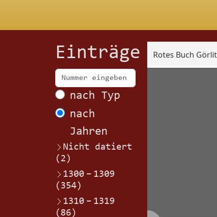
Einträge
Rotes Buch Görli
Scan
nach Typ
nach
Jahren
Nicht datiert
(2)
1300
–
1309
(354)
1310
–
1319
(86)