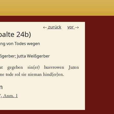
zurück
vor
palte 24b)
gung von Todes wegen
ßgerber
;
Jutta Weißgerber
t gegeben sin(er) husvrowen
Juten
e tode sol sie nieman hind(er)en.
n
7, Anm. 1