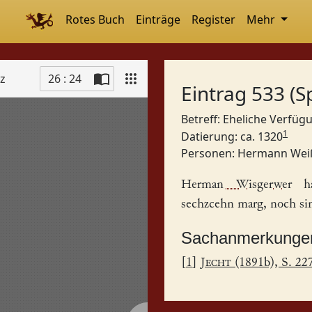
Rotes Buch
Einträge
Register
Mehr
tz
26 : 24
Eintrag 533 (S
Betreff: Eheliche Verfü
1
Datierung: ca. 1320
Personen:
Hermann Wei
Herman Wisgerwer
ha
sechzcehn marg, noch sim
Sachanmerkunge
[
1
]
Jecht
(1891b), S. 22