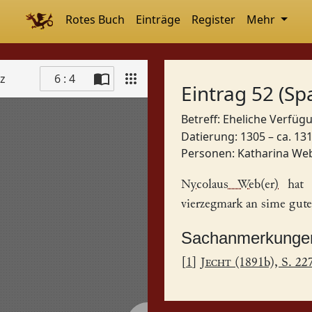
Rotes Buch
Einträge
Register
Mehr
tz
6 : 4
Eintrag 52 (Sp
Betreff: Eheliche Verfü
Datierung: 1305 – ca. 13
Personen:
Katharina We
Nycolaus Web(er)
hat 
vierzegmark an sime gute
Sachanmerkunge
[
1
]
Jecht
(1891b), S. 22