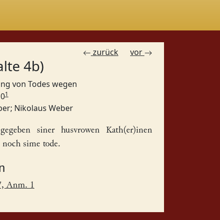
zurück
vor
alte 4b)
gung von Todes wegen
1
10
ber
;
Nikolaus Weber
gegeben siner husvrowen
Kath(er)inen
 noch sime tode.
n
7, Anm. 1