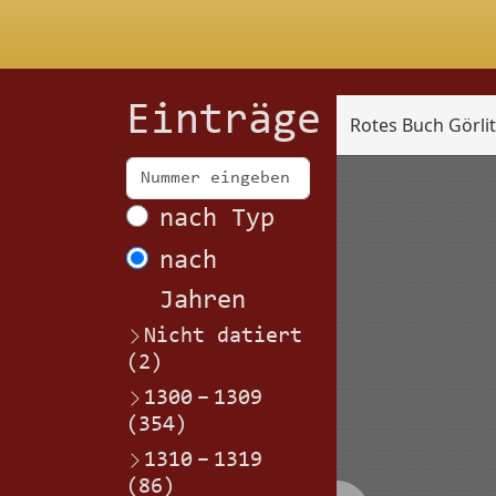
Einträge
Rotes Buch Görli
Scan
nach Typ
nach
Jahren
Nicht datiert
(2)
1300
–
1309
(354)
1310
–
1319
(86)