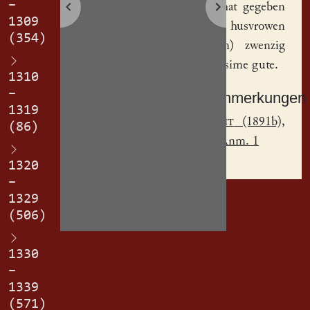
–
eydem, hat gegeben
1309
siner husvrowen
(354)
Osanne(n)
zwenzig
marg an sime gute.
1310
–
Sachanmerkungen
1319
[
1
]
Jecht
(1891b),
(86)
S. 227, Anm. 1
1320
–
1329
(506)
1330
–
1339
(571)