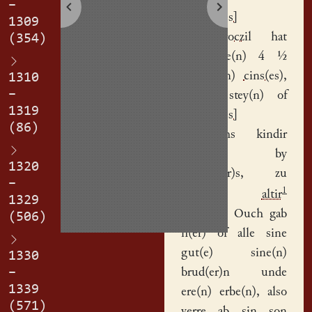
–
Jo[hannes]
1309
Mo(n)stroczil
hat
(354)
bescheide(n) 4 ½
f(ertonem)
cins(es)
,
1310
–
di do stey(n) of
1319
Jo[hannes]
(86)
Ermilrichs
kindir
vorwerk
by
1320
Wyden(er)s
, zu
–
1
eyme
altir
1329
erpl(ich). Ouch gab
(506)
h(er) of alle sine
gut(e) sine(n)
1330
–
brud(er)n unde
1339
ere(n) erbe(n), also
(571)
verre ab sin son