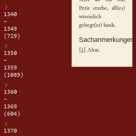
Petir
sturbe, all(es)
1340
wissinlich
–
gehegt(er) bank.
1349
(729)
Sachanmerkungen
[
1
] Altar.
1350
–
1359
(1089)
1360
–
1369
(604)
1370