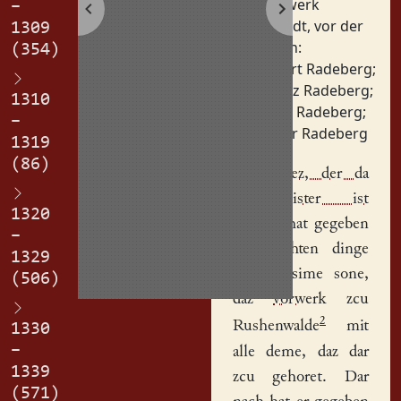
Vorwerk
–
Orte:
Stadt, vor der
1309
Personen:
(354)
Albert Radeberg
;
Apetz Radeberg
;
1310
Otto Radeberg
;
–
Peter Radeberg
1319
(86)
Her Apez, der da
Munzmeister ist
1320
genant
, hat gegeben
–
in gehehten dinge
1329
Otto
ni, sime sone,
(506)
daz
vorwerk
zcu
2
Rushenwalde
mit
1330
–
alle deme, daz dar
1339
zcu gehoret. Dar
(571)