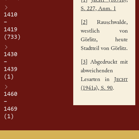
[
1
]
Jecht
(1891b),
S. 227, Anm. 1
1410
–
[
2
]
Rauschwalde
,
1419
westlich von
(733)
Görlitz, heute
Stadtteil von Görlitz.
1430
–
[
3
] Abgedruckt mit
1439
abweichenden
(1)
Lesarten in
Jecht
(1941a), S. 90
.
1460
–
1469
(1)