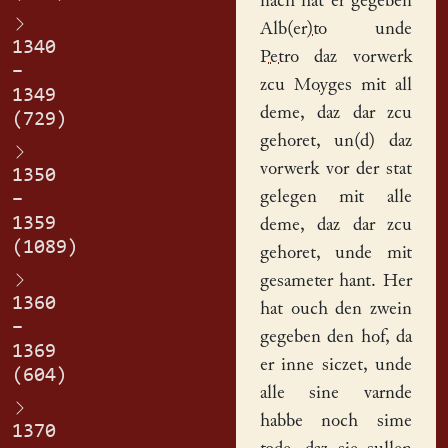
nach hat er gegeben
Alb(er)to
unde
1340
Petro
daz vorwerk
–
zcu
Moyges
mit all
1349
deme, daz dar zcu
(729)
gehoret, un(d) daz
vorwerk vor der stat
1350
gelegen mit alle
–
1359
deme, daz dar zcu
(1089)
gehoret, unde mit
gesameter hant. Her
1360
hat ouch den zwein
–
gegeben den
hof
, da
1369
er inne siczet, unde
(604)
alle sine varnde
habbe noch sime
1370