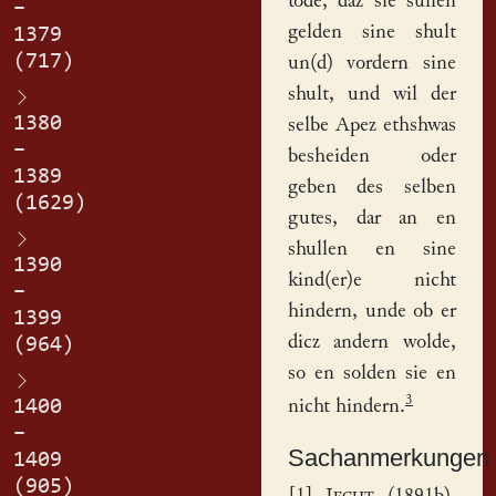
tode, daz sie sullen
–
gelden sine shult
1379
(717)
un(d) vordern sine
shult, und wil der
1380
selbe Apez ethshwas
–
besheiden oder
1389
geben des selben
(1629)
gutes, dar an en
shullen en sine
1390
kind(er)e nicht
–
hindern, unde ob er
1399
dicz andern wolde,
(964)
so en solden sie en
3
1400
nicht hindern.
–
Sachanmerkungen
1409
(905)