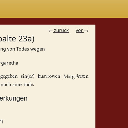
zurück
vor
palte 23a)
gung von Todes wegen
rgaretha
a
t gegeben sin(er) husvrowen
Marga
reten
 noch sime tode.
merkungen
n