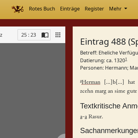
Rotes Buch
Einträge
Register
Mehr
tz
25 : 23
Eintrag 488 (S
Betreff: Eheliche Verfü
1
Datierung: ca. 1320
Personen:
Hermann
;
Ma
a
Herman
[...]b[...] ha
zcehn marg an sime gute
Textkritische An
a
-
a
Rasur.
Sachanmerkunge