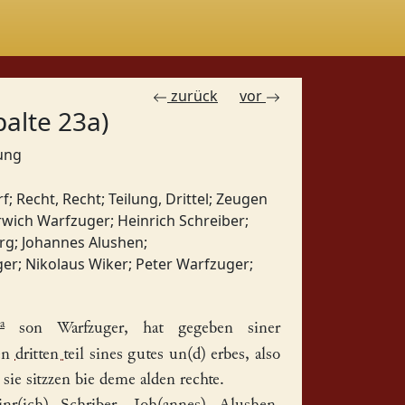
zurück
vor
palte 23a)
bung
rf
;
Recht, Recht
;
Teilung, Drittel
;
Zeugen
rwich Warfzuger
;
Heinrich Schreiber
;
rg
;
Johannes Alushen
;
ger
;
Nikolaus Wiker
;
Peter Warfzuger
;
a
son Warfzuger, hat gegeben siner
en
dritten teil
sines gutes un(d) erbes, also
z sie sitzzen bie deme alden
rechte
.