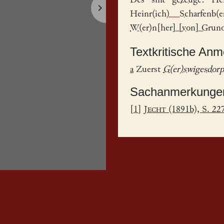
Des sint
gezcuge
:
Hei
Heinr(ich) Scharfenb(e
W(er)n[her] [von] Grun
Textkritische An
a
Zuerst
G(er)swigesdor
Sachanmerkunge
[
1
]
Jecht
(1891b), S. 22