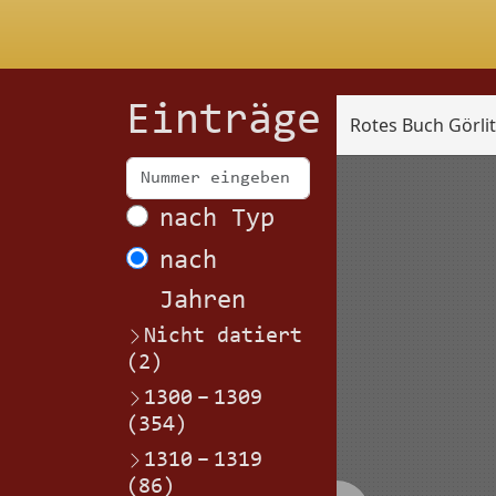
Einträge
Rotes Buch Görli
Scan
nach Typ
nach
Jahren
Nicht datiert
(2)
1300
–
1309
(354)
1310
–
1319
(86)