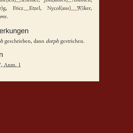
nr(ich) Schriber
,
Joh(annes) Alushen
,
r)g
,
Fricz Etzel
,
Nycol(aus) Wiker
,
owe
.
merkungen
ph
geschrieben, dann
dorph
gestrichen.
n
7, Anm. 1