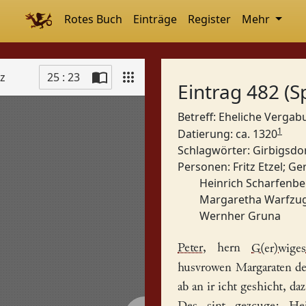
Rotes Buch
Einträge
Register
Mehr
tz
25 : 23
Eintrag 482 (S
Betreff: Eheliche Verga
1
Datierung: ca. 1320
Schlagwörter:
Girbigsdo
Personen:
Fritz Etzel
;
Ge
Heinrich Scharfenbe
Margaretha Warfzu
Wernher Gruna
Peter
, hern
G(er)wiges
husvrowen
Margaraten
d
ab an ir icht geshicht, da