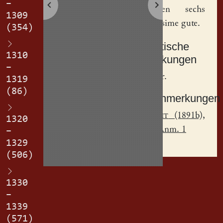
–
Katherinen
sechs
1309
marg an sime gute.
(354)
Textkritische
1310
Anmerkungen
–
a
-
a
Rasur.
1319
(86)
Sachanmerkungen
[
1
]
Jecht
(1891b),
1320
S. 227, Anm. 1
–
1329
(506)
1330
–
1339
(571)