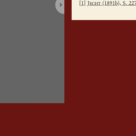
[
1
]
Jecht
(1891b), S. 22