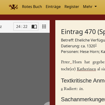
Rotes Buch
Einträge
Register
Mehr
tz
24 : 22
Eintrag 470 (S
Betreff: Eheliche Verfü
1
Datierung: ca. 1320
Personen:
Hese Horn
;
Ka
Peter Horn
hat gegebe
tocht(er)
Katherinen
al s
Textkritische An
a
Radiert:
in.
Sachanmerkunge