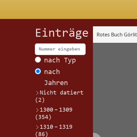
Einträge
Rotes Buch Görli
Scan
nach Typ
nach
Jahren
Nicht datiert
(2)
1300
–
1309
(354)
1310
–
1319
(86)