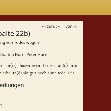
zurück
vor
palte 22b)
gung von Todes wegen
tharina Horn
;
Peter Horn
n sin(er) huswrowen
Hesen
un(d) irre
a
in erbe un(d) sin gut noch sime tode.
⟨
⟩
merkungen
n