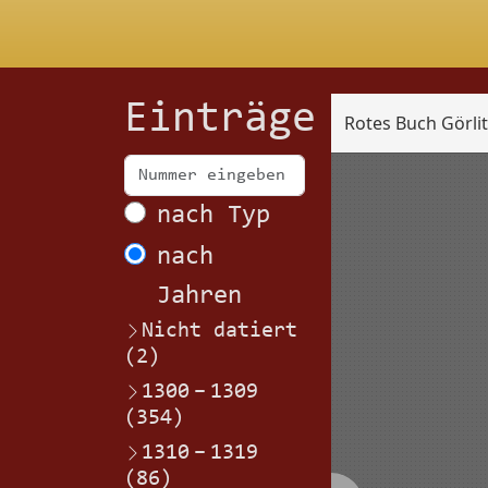
Einträge
Rotes Buch Görli
Scan
nach Typ
nach
Jahren
Nicht datiert
(2)
1300
–
1309
(354)
1310
–
1319
(86)