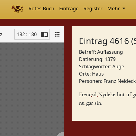
Rotes Buch
Einträge
Register
Mehr
tz
182 : 180
Eintrag 4616 (
Betreff: Auflassung
Datierung: 1379
Schlagwörter:
Auge
Orte:
Haus
Personen:
Franz Neidec
Frenczil Nydeke
hot uf g
nu gar sin.