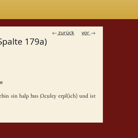
zurück
vor
Spalte 179a)
ke
ebin sin halp
hus
Oculey
erpl(ich) und ist