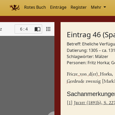
Rotes Buch
Einträge
Register
Mehr
tz
6 : 4
Eintrag 46 (Sp
Betreff: Eheliche Verfü
Datierung: 1305 – ca. 13
Schlagwörter:
Mälzer
Personen:
Fritz Horka
;
G
Fricze von d(er) Horka
,
Gerdrude
zwenzig [Mark?
Sachanmerkunge
[
1
]
Jecht
(1891b), S. 22