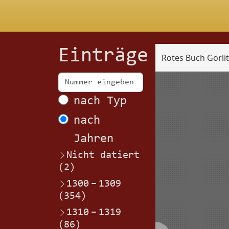
Einträge
Rotes Buch Görli
Scan
nach Typ
nach
Jahren
Nicht datiert
(2)
1300
–
1309
(354)
1310
–
1319
(86)