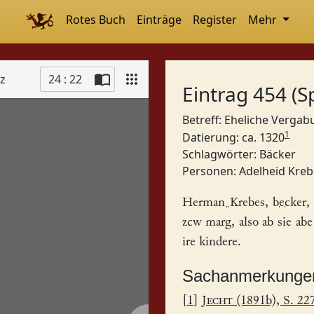
Rotes Buch
Einträge
Register
Mehr
tz
24 : 22
Eintrag 454 (S
Betreff: Eheliche Verga
1
Datierung: ca. 1320
Schlagwörter:
Bäcker
Personen:
Adelheid Kreb
Herman Krebes
,
becker
,
zcw marg, also ab sie abe
ire kindere.
Sachanmerkunge
[
1
]
Jecht
(1891b), S. 22