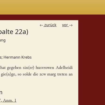
zurück
vor
palte 22a)
bung
s
;
Hermann Krebs
 hat gegeben sin(er) husvrowen
Adelheidi
 gie(n)ge, so solde die zcw marg treten an
n
7, Anm. 1