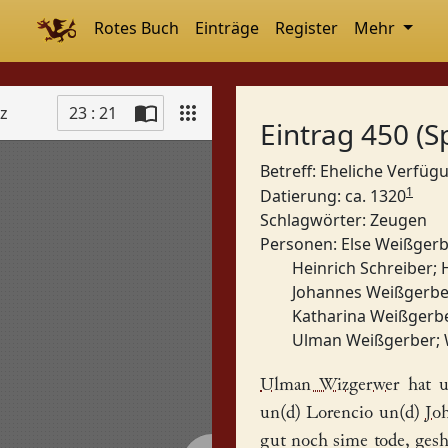
Rotes Buch
Einträge
Register
Mehr
tz
23 : 21
Eintrag 450 (S
Betreff: Eheliche Verfü
1
Datierung: ca. 1320
Schlagwörter:
Zeugen
Personen:
Else Weißger
Heinrich Schreiber
;
Johannes Weißgerbe
Katharina Weißgerb
Ulman Weißgerber
;
Ulman Wizgerwer
hat u
un(d)
Lorencio
un(d)
Jo
gut noch sime tode, geshe