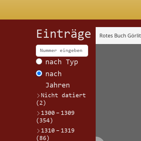
Einträge
Rotes Buch Görli
Scan
nach Typ
nach
Jahren
Nicht datiert
(2)
1300
–
1309
(354)
1310
–
1319
(86)