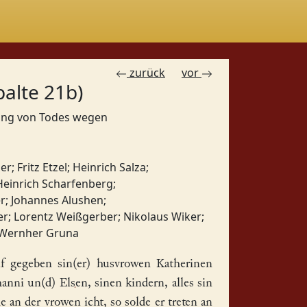
zurück
vor
palte 21b)
gung von Todes wegen
ber
;
Fritz Etzel
;
Heinrich Salza
;
Heinrich Scharfenberg
;
r
;
Johannes Alushen
;
er
;
Lorentz Weißgerber
;
Nikolaus Wiker
;
Wernher Gruna
f gegeben sin(er) husvrowen
Katherinen
hanni
un(d)
Elsen
, sinen kindern, alles sin
 an der vrowen icht, so solde er treten an