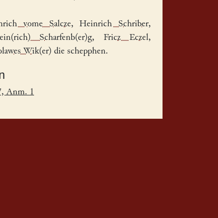
nrich vome Salcze
,
Heinrich Schriber
,
ein(rich) Scharfenb(er)g
,
Fricz Eczel
,
lawes Wik(er)
die schepphen.
n
7, Anm. 1