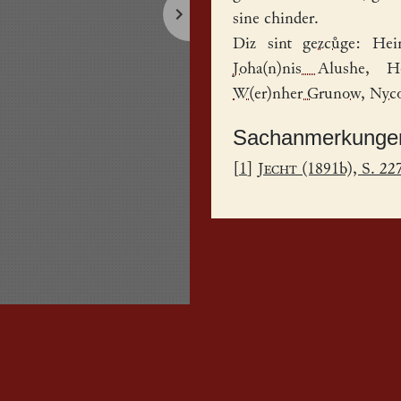
sine chinder.
Diz sint
gezcůge
:
Hei
Joha(n)nis Alushe
,
H
W(er)nher Grunow
,
Nyco
Sachanmerkunge
[
1
]
Jecht
(1891b), S. 22