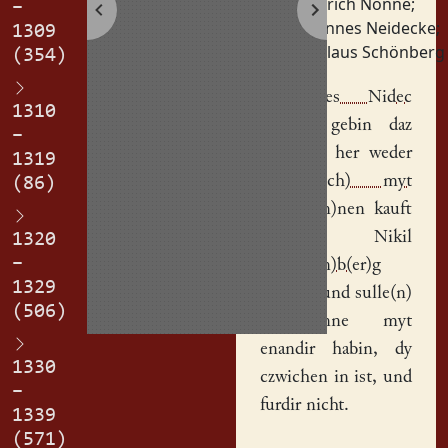
Heinrich Nonne
;
–
Johannes Neidecke
;
1309
Nikolaus Schönberg
(354)
Joh(ann)es Nidec
1310
hat uf gebin daz
–
hus
, daz her weder
1319
H(ei)nr(ich) myt
(86)
der No(n)nen
kauft
hot,
Nikil
1320
–
Schone(n)b(er)g
1329
erplich, und sulle(n)
(506)
dy
rinne
myt
enandir habin, dy
1330
czwichen in ist, und
–
furdir nicht.
1339
(571)