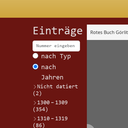
Einträge
Rotes Buch Görli
Scan
nach Typ
nach
Jahren
Nicht datiert
(2)
1300
–
1309
(354)
1310
–
1319
(86)