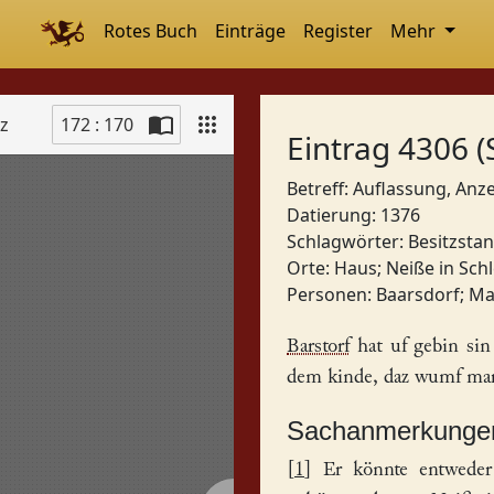
Rotes Buch
Einträge
Register
Mehr
tz
172 : 170
Eintrag 4306 (
Betreff: Auflassung, Anz
Datierung: 1376
Schlagwörter:
Besitzsta
Orte:
Haus
;
Neiße in Sch
Personen:
Baarsdorf
;
Ma
Barstorf
hat uf gebin si
dem kinde, daz wumf marg
Sachanmerkunge
[
1
] Er könnte entweder 