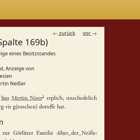
zurück
vor
Spalte 169b)
eige eines Besitzstandes
nd, Anzeige von
lesien
rtin Neißer
1
n
hus
Mertin Niser
erplich, unschedelich
 vir g(roschen) doruffe hat.
n
zur Görlitzer Familie ›
über der Neiße
‹