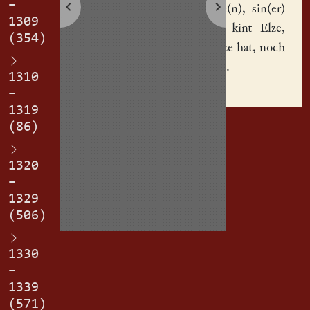
–
Lorencze(n)
, sin(er)
1309
tocht(er) kint
Elze
,
(354)
aliz, daz ze hat, noch
irim tode.
1310
–
1319
(86)
1320
–
1329
(506)
1330
–
1339
(571)