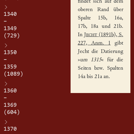
findet sich auf dem
oberen Rand über
1340
Spalte 15b, 16a,
–
17b, 18a und 21b.
1349
In
Jecht
(1891b), S.
(729)
227, Anm. 1
gibt
Jecht die Datierung
1350
–
»
um 1315
« für die
1359
Seiten bzw. Spalten
(1089)
14a bis 21a an.
1360
–
1369
(604)
1370