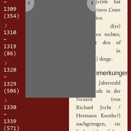
Bishofsw(er)de
hat
–
1309
vorcoyft einen
Cram
(354)
kamm(er)en
Odilien
, d(er)
1310
Bucelinnen
tochter,
–
und hat den uf
1319
genumen in
(86)
gehete(m) dinge.
1320
Sachanmerkungen
–
[
1
] Die Jahreszahl
1329
(506)
1309 wurde in der
Neuzeit (von
1330
Richard Jecht /
–
Hermann Knothe?)
1339
nachgetragen, sie
(571)