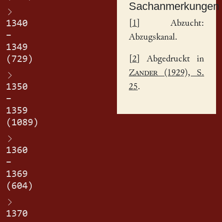
Sachanmerkungen
[
1
] Abzucht:
1340
–
Abzugskanal.
1349
[
2
] Abgedruckt in
(729)
Zander
(1929), S.
25
.
1350
–
1359
(1089)
1360
–
1369
(604)
1370