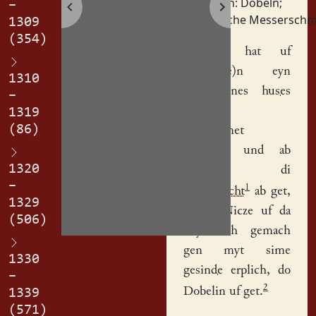
Personen:
Döbeln
;
–
Nitsche Messerschm
1309
(354)
Dobelin
hat uf
ge(ge)b(e)n eyn
1310
theyl sines
huses
–
Nicze(n)
1319
(86)
Messirsmet
e(r)plich und ab
1320
Dobelin di
–
1
auchtczucht
ab get,
1329
zo sal Nicze uf da
(506)
heymelich gemach
gen myt sime
1330
gesinde
erplich, do
–
2
Dobelin uf get.
1339
(571)