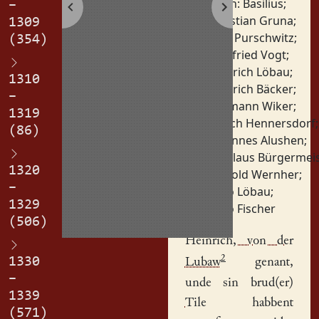
Personen:
Basilius
;
–
Christian Gruna
;
1309
Fritz Purschwitz
;
(354)
Gottfried Vogt
;
Heinrich Löbau
;
1310
Heinrich Bäcker
;
–
Hermann Wiker
;
1319
Jensch Hennersdorf
;
(86)
Johannes Alushen
;
Nikolaus Bürgermei
1320
Petzold Wernher
;
–
Thilo Löbau
;
1329
Thilo Fischer
(506)
Heinrich, von der
2
1330
Lubaw
genant,
–
unde sin brud(er)
1339
Tile
habbent
(571)