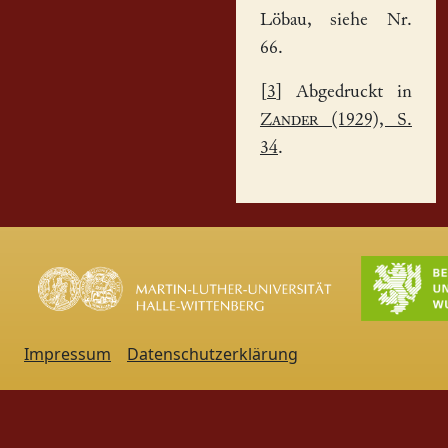
Löbau, siehe Nr.
66.
[
3
] Abgedruckt in
Zander
(1929), S.
34
.
Impressum
Datenschutzerklärung