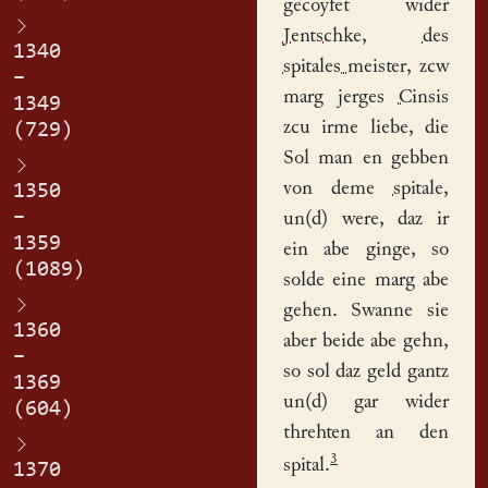
gecoyfet wider
Jentschke
,
des
1340
spitales meister
, zcw
–
marg jerges
Cinsis
1349
zcu irme liebe, die
(729)
Sol man en gebben
von deme
spitale
,
1350
–
un(d) were, daz ir
1359
ein abe ginge, so
(1089)
solde eine marg abe
gehen. Swanne sie
1360
aber beide abe gehn,
–
so sol daz
geld
gantz
1369
un(d) gar wider
(604)
threhten an den
3
spital.
1370