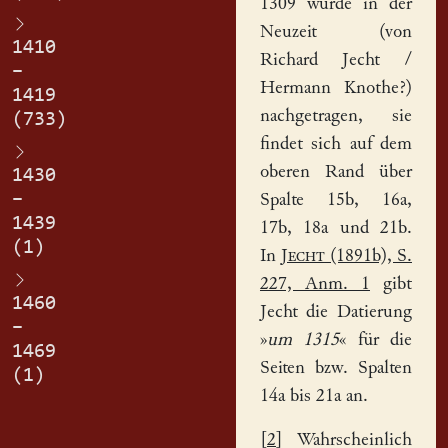
1309 wurde in der
Neuzeit (von
1410
Richard Jecht /
–
Hermann Knothe?)
1419
nachgetragen, sie
(733)
findet sich auf dem
oberen Rand über
1430
–
Spalte 15b, 16a,
1439
17b, 18a und 21b.
(1)
In
Jecht
(1891b), S.
227, Anm. 1
gibt
1460
Jecht die Datierung
–
»
um 1315
« für die
1469
Seiten bzw. Spalten
(1)
14a bis 21a an.
[
2
] Wahrscheinlich