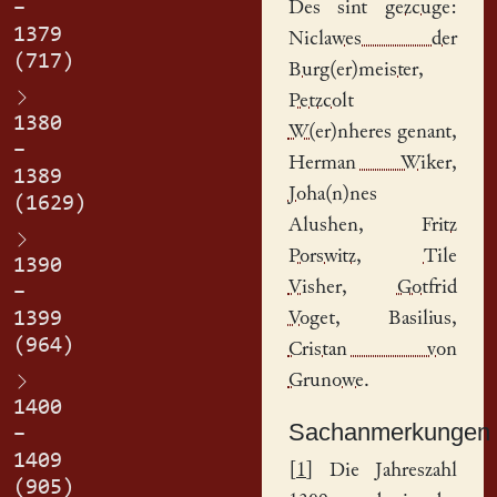
–
Des sint
gezcuge
:
1379
Niclawes der
(717)
Burg(er)meister
,
Petzcolt
1380
W(er)nheres
genant,
–
Herman Wiker
,
1389
Joha(n)nes
(1629)
Alushen
,
Fritz
Porswitz
,
Tile
1390
Visher
,
Gotfrid
–
1399
Voget
,
Basilius
,
(964)
Cristan von
Grunowe
.
1400
Sachanmerkungen
–
1409
[
1
] Die Jahreszahl
(905)