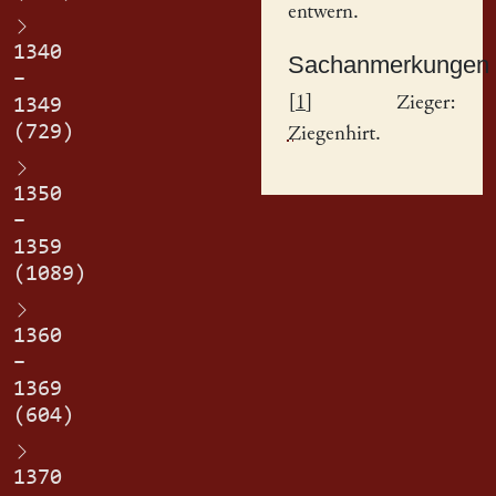
entwern.
1340
Sachanmerkungen
–
[
1
] Zieger:
1349
(729)
Ziegenhirt
.
1350
–
1359
(1089)
1360
–
1369
(604)
1370