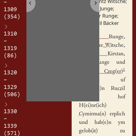
Lorentz Witsche
;
–
Paul Junge
;
1309
Peter Runge
;
(354)
Ruczil Bäcker
1310
Pet(er) Runge
,
–
Lore(n)cze Witsche
,
1319
Cuncze Kirstan
,
(86)
Pavil Junge
und
1
Henczil Czeg(er)
1320
–
hab(e)n uf
1329
ge(ge)b(e)n
Ruczil
(506)
Begkers
hof
H(ei)nr(ich)
1330
Cymirma(n)
erplich
–
und hab(e)n ym
1339
gelob(it) zu
(571)