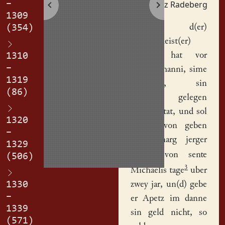
–
Apetz Radeberg
1309
Apetz
, d(er)
(354)
Muncemeist(er)
genant, hat vor
1310
–
satzet Johanni, sime
1319
vet(er)en, sin
(86)
vorwerk
, gelegen
vor der stat
, und sol
1320
im da von geben
–
achte marg jerger
1329
2
gulde
von sente
(506)
3
Michaelis tage
uber
1330
zwey jar, un(d) gebe
–
er Apetz im danne
1339
sin
geld
nicht, so
(571)