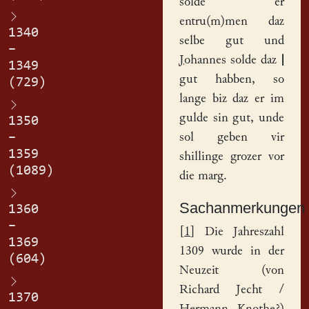
solde er
entru(m)men daz
1340
selbe gut und
–
Johannes
solde daz
|
1349
gut habben, so
(729)
lange biz daz er im
gulde sin gut, unde
1350
–
sol geben vir
1359
shillinge grozer vor
(1089)
die marg.
Sachanmerkungen
1360
–
[
1
] Die Jahreszahl
1369
1309 wurde in der
(604)
Neuzeit (von
Richard Jecht /
1370