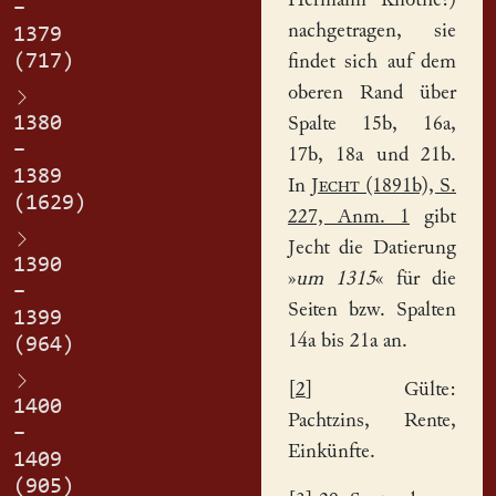
Hermann Knothe?)
–
nachgetragen, sie
1379
(717)
findet sich auf dem
oberen Rand über
1380
Spalte 15b, 16a,
–
17b, 18a und 21b.
1389
In
Jecht
(1891b), S.
(1629)
227, Anm. 1
gibt
Jecht die Datierung
1390
»
um 1315
« für die
–
Seiten bzw. Spalten
1399
14a bis 21a an.
(964)
[
2
] Gülte:
1400
Pachtzins, Rente,
–
Einkünfte.
1409
(905)