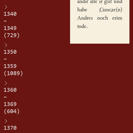
andir alle ir gut und
habe
Cuncze(n)
1340
Andres
noch erim
–
tode.
1349
(729)
1350
–
1359
(1089)
1360
–
1369
(604)
1370