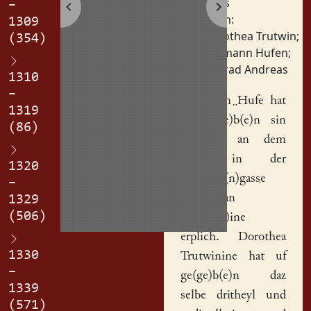
Haus
–
Personen:
1309
Dorothea Trutwin
;
(354)
Hermann Hufen
;
Konrad Andreas
1310
–
H(er)man Hufe
hat
1319
uf ge(ge)b(e)n sin
(86)
drytheyl
an dem
huse
in der
1320
No(n)ny(n)gasse
–
Dorothean
1329
(506)
Trutwi(n)ine
erplich. Dorothea
1330
Trutwinine hat uf
–
ge(ge)b(e)n daz
1339
selbe dritheyl und
(571)