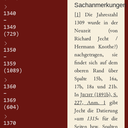
Sachanmerkungen
1340
[
1
] Die Jahreszahl
–
1309 wurde in der
1349
Neuzeit (von
(729)
Richard Jecht /
Hermann Knothe?)
1350
nachgetragen, sie
–
findet sich auf dem
1359
(1089)
oberen Rand über
Spalte 15b, 16a,
1360
17b, 18a und 21b.
–
In
Jecht
(1891b), S.
1369
227, Anm. 1
gibt
(604)
Jecht die Datierung
»
um 1315
« für die
1370
Seiten bzw. Spalten