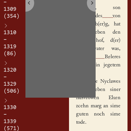
–
Johannis
, son
1309
Co(n)nrades von
(354)
Schonenb(er)g
, hat
uf gegeben den
1310
–
halben
hof
, d(er)
1319
sines vater was,
(86)
Niclawes Beleres
brudere in jegetem
1320
dinge.
–
Der selbe Nyclawes
1329
hat gegeben siner
(506)
husvrowen
Elsen
zcehn marg an sime
1330
guten noch sime
–
1339
tode.
(571)