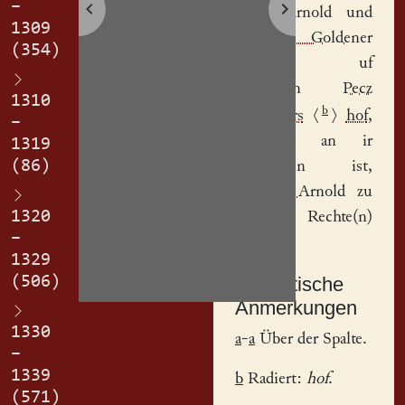
–
Ticze Arnold
und
1309
Nikil Goldener
(354)
hab(e)n uf
gegeb(e)n
Pecz
1310
b
Goldamirs
⟨
⟩
hof
,
–
der se an ir
1319
(86)
sto(r)b(e)n ist,
Henczil Arnold
zu
1320
eyme Rechte(n)
–
erbe.
1329
(506)
Textkritische
Anmerkungen
1330
a
-
a
Über der Spalte.
–
1339
b
Radiert:
hof
.
(571)