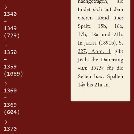
nachgetragen, sie
findet sich auf dem
1340
oberen Rand über
–
Spalte 15b, 16a,
1349
17b, 18a und 21b.
(729)
In
Jecht
(1891b), S.
227, Anm. 1
gibt
1350
–
Jecht die Datierung
1359
»
um 1315
« für die
(1089)
Seiten bzw. Spalten
14a bis 21a an.
1360
–
1369
(604)
1370