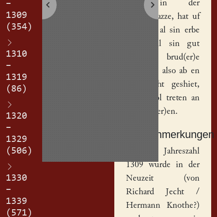
son in der
–
1309
Hot(er)gazze, hat uf
(354)
gegeben al sin erbe
un(d) all sin gut
1310
sime brud(er)e
–
Petzolde, also ab en
1319
eime icht geshiet,
(86)
daz iz sol treten an
den and(er)en.
1320
–
Sachanmerkungen
1329
(506)
[
1
] Die Jahreszahl
1309 wurde in der
1330
Neuzeit (von
–
Richard Jecht /
1339
Hermann Knothe?)
(571)