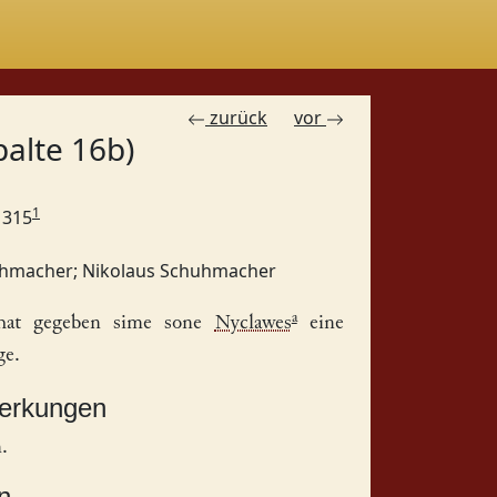
zurück
vor
palte 16b)
1
 1315
uhmacher
;
Nikolaus Schuhmacher
a
at gegeben sime sone
Nyclawes
eine
ge.
merkungen
.
n