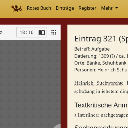
Rotes Buch
Einträge
Register
Mehr
tz
18 : 16
Eintrag 321 (S
Betreff: Aufgabe
Datierung: 1309 (?) / ca.
Orte:
Bänke, Schuhbank
Personen:
Heinrich Sch
Heinrich Suchworchte
h
schwbang
in iehetem din
Textkritische An
a
Interlinear nachgetragen
Sachanmerkunge