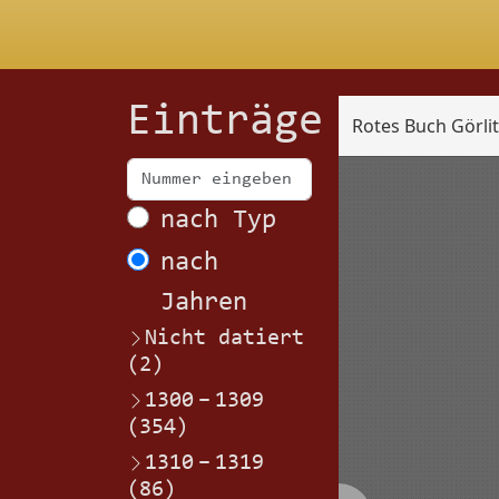
Einträge
Rotes Buch Görli
Scan
nach Typ
nach
Jahren
Nicht datiert
(2)
1300
–
1309
(354)
1310
–
1319
(86)