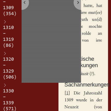
–
a
3
Slurat
hatte, hat
1309
gegeben irre mut(er)
(354)
all ir guth un(d)
swas sie mochte
1310
–
od(er) solde an
1319
treten von irre
(86)
swester.
Textkritische
1320
Anmerkungen
–
1329
a
Hs.:
Sliuzit
(?).
(506)
Sachanmerkungen
1330
[
1
] Die Jahreszahl
–
1309 wurde in der
1339
Neuzeit (von
(571)