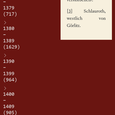
verstorbenen‹.
–
1379
[
3
] Schlauroth,
(717)
westlich von
Görlitz.
1380
–
1389
(1629)
1390
–
1399
(964)
1400
–
1409
(905)