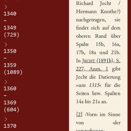
Richard Jecht /
Hermann Knothe?)
1340
nachgetragen, sie
–
1349
findet sich auf dem
(729)
oberen Rand über
Spalte 15b, 16a,
1350
17b, 18a und 21b.
–
In
Jecht
(1891b), S.
1359
227, Anm. 1
gibt
(1089)
Jecht die Datierung
»
um 1315
« für die
1360
Seiten bzw. Spalten
–
14a bis 21a an.
1369
(604)
[
2
] ›Vorn‹ im Sinne
von ›der
1370