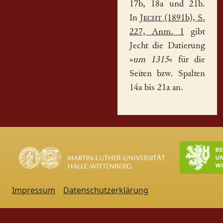
17b, 18a und 21b.
In
Jecht
(1891b), S.
227, Anm. 1
gibt
Jecht die Datierung
»
um 1315
« für die
Seiten bzw. Spalten
14a bis 21a an.
Impressum
Datenschutzerklärung