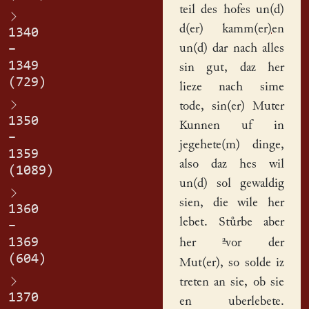
teil des
hofes
un(d)
d(er)
kamm(er)en
1340
un(d) dar nach alles
–
1349
sin gut, daz her
(729)
lieze nach sime
tode, sin(er) Muter
1350
Kunnen
uf in
–
jegehete(m) dinge,
1359
also daz hes wil
(1089)
un(d) sol gewaldig
sien, die wile her
1360
lebet. Stůrbe aber
–
a
1369
her
vor der
(604)
Mut(er), so solde iz
treten an sie, ob sie
1370
en uberlebete.