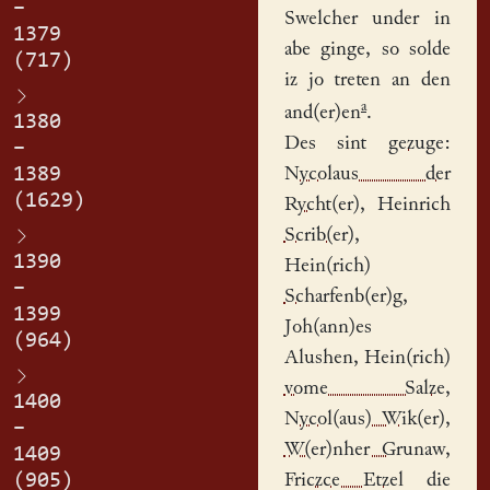
–
Swelcher under in
1379
abe ginge, so solde
(717)
iz jo treten an den
a
and(er)en
.
1380
Des sint
gezuge
:
–
1389
Nycolaus der
(1629)
Rycht(er)
,
Heinrich
Scrib(er)
,
1390
Hein(rich)
–
Scharfenb(er)g
,
1399
Joh(ann)es
(964)
Alushen,
Hein(rich)
vome Salze
,
1400
Nycol(aus) Wik(er)
,
–
W(er)nher Grunaw
,
1409
(905)
Friczce Etzel
die