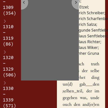
Personen:
–
Fritz Etzel
;
1309
Heinrich Schreiber
;
(354)
Heinrich Scharfenbe
Heinrich Salza
;
1310
Kunigunde Senftleb
–
Nikolaus Senftleben
;
1319
Nikolaus Richter
;
(86)
Nikolaus Wiker
;
Wernher Gruna
1320
–
Dar nach trath
1329
Nyclawes
der selbe
(506)
in jegehet ding
un(d)
gab den
1330
selben teil
, der im
–
gegeben was, unde
1339
ouch den and(er)en
(571)