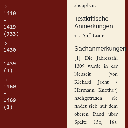
shepphen.
1410
Textkritische
–
Anmerkungen
1419
(733)
a
-
a
Auf Rasur.
Sachanmerkungen
1430
–
[
1
] Die Jahreszahl
1439
1309 wurde in der
(1)
Neuzeit (von
Richard Jecht /
1460
Hermann Knothe?)
–
nachgetragen, sie
1469
findet sich auf dem
(1)
oberen Rand über
Spalte 15b, 16a,