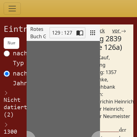
Einträge
Rotes
zurück
vor
129 : 127
Buch Görlitz
Eintrag 2839
Scan
(Spalte 126a)
nach
Betreff: Kauf,
Typ
Auflassung
Datierung: 1357
nach
Orte:
Bänke,
Jahren
Schuhbank
Personen:
Nicht
Heinrichin Heinrich
;
datiert
Peter Heinrich
;
(2)
Peter Neumeister
Pet(er) der
1300