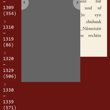
Heynrichine
hat
–
1309
vorkouft und uf
(354)
g(e)geb(e)n eyn
halbe
shubank
1310
Pet(er) Nmeistir
–
czu eyme rechtin
1319
erbe.
(86)
1320
–
1329
(506)
1330
–
1339
(571)