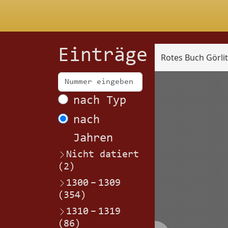
Einträge
Rotes Buch Görli
Scan
nach Typ
nach
Jahren
Nicht datiert
(2)
1300
–
1309
(354)
1310
–
1319
(86)