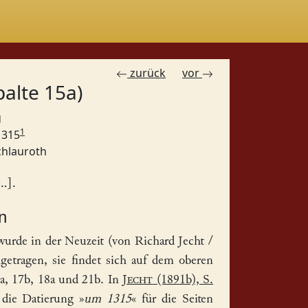
zurück
vor
palte 15a)
g
1
 1315
hlauroth
..].
n
wurde in der Neuzeit (von Richard Jecht /
tragen, sie findet sich auf dem oberen
a, 17b, 18a und 21b. In
Jecht
(1891b), S.
 die Datierung »
um 1315
« für die Seiten