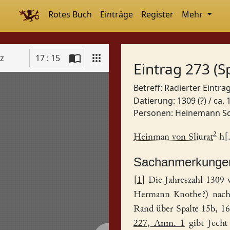
Rotes Buch
Einträge
Register
Mehr
tz
17 : 15
Eintrag 273 (S
Betreff: Radierter Eintra
Datierung: 1309 (?) / ca.
Personen:
Heinemann Sc
2
Heinman von Sliurat
h[.
Sachanmerkunge
[
1
] Die Jahreszahl 1309 
Hermann Knothe?) nachge
Rand über Spalte 15b, 16
227, Anm. 1
gibt Jecht