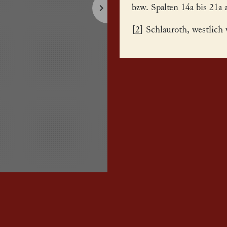
bzw. Spalten 14a bis 21a 
[
2
] Schlauroth, westlich 