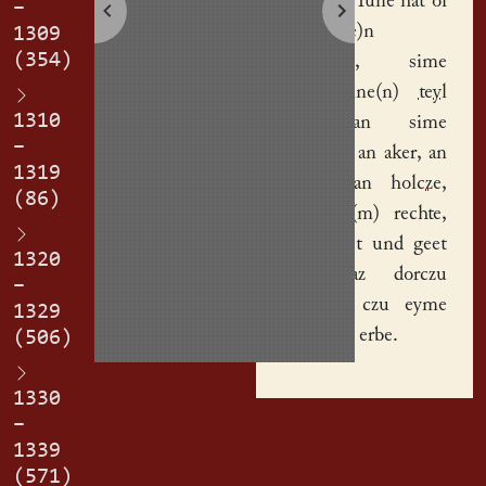
Mathys Hune
hat of
–
g(e)geb(e)n
1309
(354)
Nycze(n)
, sime
sone, sine(n)
teyl
1310
halp
an sime
–
vorwerk
, an
aker
, an
1319
wesen
, an
holcze
,
(86)
mit alle(m) rechte,
alz is stet und geet
1320
und daz dorczu
–
gehoret, czu eyme
1329
rechte(n) erbe.
(506)
1330
–
1339
(571)