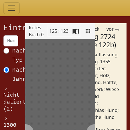
Einträge
Rotes
zurück
vor
125 : 123
Buch Görlitz
Eintrag 2724
Scan
(Spalte 122b)
nach
Betreff: Auflassung
Typ
Datierung: 1355
Schlagwörter:
nach
Acker
;
Holz
;
Jahren
Teilung, Hälfte
;
Vorwerk
;
Wiese
Nicht
Orte:
Wald
datiert
Personen:
(2)
Matthias Huno
;
Nitsche Huno
1300