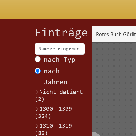
Einträge
Rotes Buch Görli
Scan
nach Typ
nach
Jahren
Nicht datiert
(2)
1300
–
1309
(354)
1310
–
1319
(86)