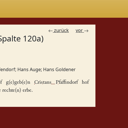
zurück
vor
Spalte 120a)
fendorf
;
Hans Auge
;
Hans Goldener
f g(e)geb(e)n
Cristans Pfaffindorf
hof
rechte(n) erbe.