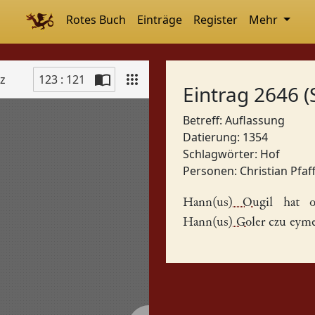
Rotes Buch
Einträge
Register
Mehr
tz
123 : 121
Eintrag 2646 (
Betreff: Auflassung
Datierung: 1354
Schlagwörter:
Hof
Personen:
Christian Pfaf
Hann(us) Ougil
hat o
Hann(us) Goler
czu eyme 