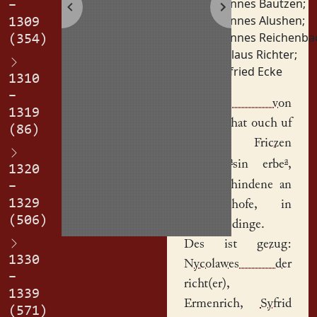
Johannes Bautzen
;
–
Johannes Alushen
;
1309
Johannes Reichenba
(354)
Nikolaus Richter
;
Siegfried Ecke
1310
–
Johannis von
1319
Budesin
hat ouch uf
(86)
gegeben
Friczen
a
a
Etzele
sin erbe
,
1320
gelegen hindene an
–
1329
sime
hofe
, in
(506)
gehetem dinge.
Des ist
gezug
:
1330
Nycolawes der
–
richt(er)
,
1339
Ermenrich
,
Syfrid
(571)