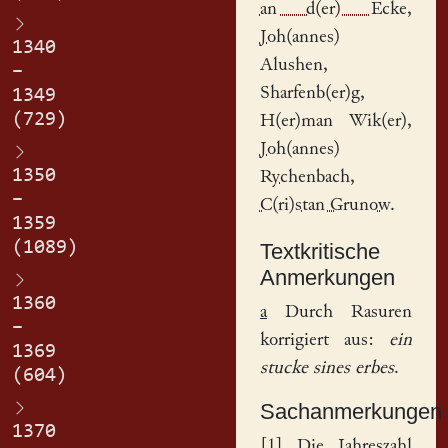
an d(er) Ecke
,
Joh(annes)
1340
Alushen
,
–
Sharfenb(er)g,
1349
(729)
H(er)man Wik(er),
Joh(annes)
1350
Rychenbach
,
–
C(ri)stan Grunow
.
1359
(1089)
Textkritische
Anmerkungen
1360
a
Durch Rasuren
–
korrigiert aus:
ein
1369
stucke sines erbes
.
(604)
Sachanmerkungen
1370
[
1
] Die Jahreszahl