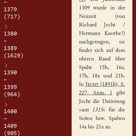
–
1309 wurde in der
1379
Neuzeit (von
(717)
Richard Jecht /
Hermann
Knothe?)
1380
–
nachgetragen, sie
1389
findet sich auf dem
(1629)
oberen Rand über
Spalte 15b, 16a,
1390
17b, 18a und 21b.
–
In
Jecht
(1891b), S.
1399
227, Anm. 1
gibt
(964)
Jecht die Datierung
»
um 1315
« für die
1400
Seiten bzw. Spalten
–
1409
14a bis 21a an.
(905)