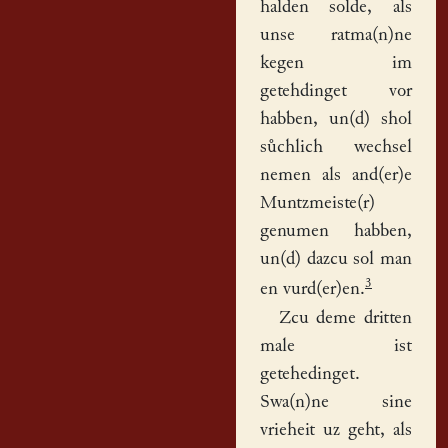
halden solde, als
unse ratma(n)ne
kegen im
getehdinget vor
habben, un(d) shol
sůchlich wechsel
nemen als and(er)e
Muntzmeiste(r)
genumen habben,
un(d) dazcu sol man
3
en vurd(er)en.
Zcu deme dritten
male ist
getehedinget.
Swa(n)ne sine
vrieheit uz geht, als