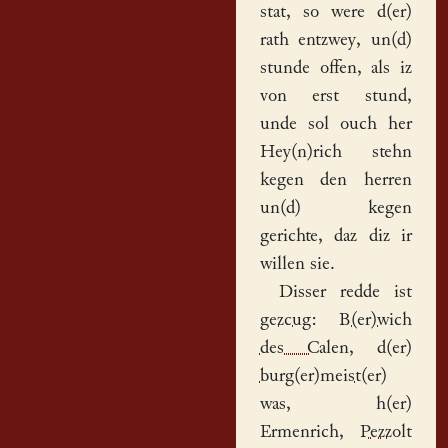
stat, so were d(er)
rath entzwey, un(d)
stunde offen, als iz
von erst stund,
unde sol ouch her
Hey(n)rich stehn
kegen den herren
un(d) kegen
gerichte
, daz diz ir
willen sie.
Disser redde ist
gezcug
:
B(er)wich
des Calen
, d(er)
burg(er)meist(er)
was, h(er)
Ermenrich
,
Pezzolt