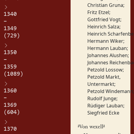
Christian Gruna
;
Fritz Etzel
;
1340
Gottfried Vogt
;
–
Heinrich Salza
;
1349
Heinrich Scharfenbe
(729)
Hermann Wiker
;
Hermann Lauban
;
1350
Johannes Alushen
;
–
Johannes Reichenba
1359
Petzold Lossow
;
(1089)
Petzold Markt,
Untermarkt
;
1360
Petzold Windemann
–
Rudolf Junge
;
1369
Rüdiger Lauban
;
(604)
Siegfried Ecke
a
a
Von wexell
1370