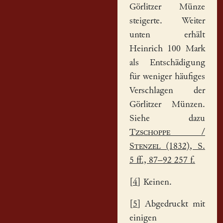
Görlitzer Münze
steigerte. Weiter
unten erhält
Heinrich 100 Mark
als Entschädigung
für weniger häufiges
Verschlagen der
Görlitzer Münzen.
Siehe dazu
Tzschoppe
/
Stenzel
(1832), S.
5 ff., 87–92 257 f.
[
4
] Keinen.
[
5
] Abgedruckt mit
einigen