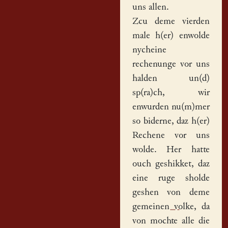
uns allen.
Zcu deme vierden
male h(er) enwolde
nycheine
rechenunge
vor uns
halden un(d)
sp(ra)ch, wir
enwurden nu(m)mer
so biderne, daz h(er)
Rechene vor uns
wolde. Her hatte
ouch geshikket, daz
eine ruge sholde
geshen von deme
gemeinen volke
, da
von mochte alle die