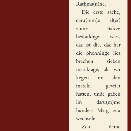
Rathma(n)ne.
Die erste sache,
daru(mm)e d(er)
vome Salcze
beshuldiget wart,
daz ist die, daz her
die phenninge liez
brechen sieben
marcktage
, als wir
kegen im den
marckt gevriet
hatten, unde gaben
im daru(m)me
hundert Marg zcu
wechsele.
Zcu deme