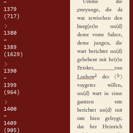
Umme die
–
1379
zweyunge
, die da
(717)
waz zcwischen den
burg(er)n
un(d)
1380
deme vome Salzce,
–
deme jungen, die
1389
wart berichtet un(d)
(1629)
gehebent mit he(r)n
Petskes von
1390
2
b
Loshow
des
⟨
⟩
–
1399
voygetes willen,
(964)
un(d) wart in eime
gantzen
rate
1400
berichtet un(d) mit
–
rate hien geleygt,
1409
daz her
Heinrich
(905)