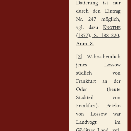
Datierung ist nur
durch den Eintrag
Nr. 247 möglich,
vgl. dazu
Knothe
(1877), S. 188 220,
Anm. 8.
[
2
] Wahrscheinlich
jenes Lossow
südlich von
Frankfurt an der
Oder (heute
Stadtteil von
Frankfurt). Petzko
von Lossow war
Landvogt
im
Görlitzer Land, vgl.