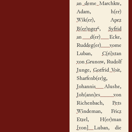
an deme Marchkte
,
Adam
,
h(er)
Wik(er)
,
Apez
c
B(er)nger
,
Syfrid
an d(er) Ecke
,
Ruddeg(er) vome
Luban
,
C(ri)stan
von Grunow
,
Rudolf
Junge
,
Gotfrid Voit
,
Sharfenb(er)g,
Johannis Alushe
,
Joh(ann)es von
Richenbach
,
Pets
Windeman
,
Fricz
Etzel
,
H(er)man
[von] Luban
, die