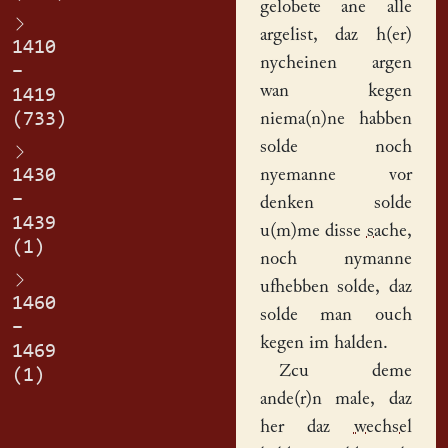
gelobete ane alle
argelist, daz h(er)
1410
nycheinen argen
–
wan kegen
1419
(733)
niema(n)ne habben
solde noch
1430
nyemanne vor
–
denken solde
1439
u(m)me disse
sache
,
(1)
noch nymanne
ufhebben solde, daz
1460
solde man ouch
–
kegen im halden.
1469
Zcu deme
(1)
ande(r)n male, daz
her daz
wechsel