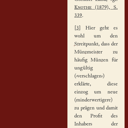
Knothe
(1879), S.
339
.
[
3
] Hier geht es
wohl um den
Streitpunkt
, dass der
Münzmeister
zu
häufig
Münze
n für
ungültig
(›verschlagen‹)
erklärte, diese
einzog um neue
(minderwertigere)
zu prägen und damit
den Profit des
Inhabers der