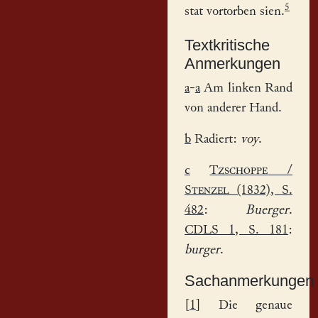
5
stat vortorben sien.
Textkritische
Anmerkungen
a
-
a
Am linken Rand
von anderer Hand.
b
Radiert:
voy
.
c
Tzschoppe
/
Stenzel
(1832), S.
482
:
Buerger
.
CDLS 1
, S. 181
:
burger
.
Sachanmerkungen
[
1
] Die genaue