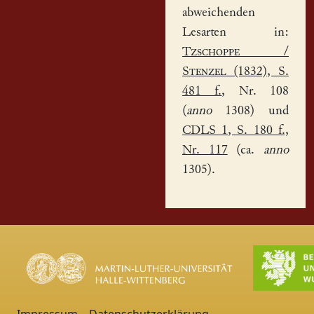
abweichenden
Lesarten in:
Tzschoppe
/
Stenzel
(1832), S.
481 f.
, Nr. 108
(
anno
1308) und
CDLS 1
, S. 180 f.,
Nr. 117
(ca.
anno
1305).
Impressum
Datenschutzerklärung