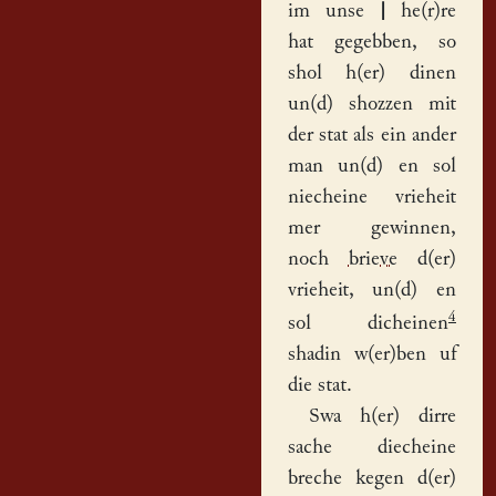
im unse
|
he(r)re
hat gegebben, so
shol h(er) dinen
un(d) shozzen mit
der stat als ein ander
man un(d) en sol
niecheine vrieheit
mer gewinnen,
noch
brieve
d(er)
vrieheit, un(d) en
4
sol dicheinen
shadin w(er)ben uf
die stat.
Swa h(er) dirre
sache diecheine
breche kegen d(er)