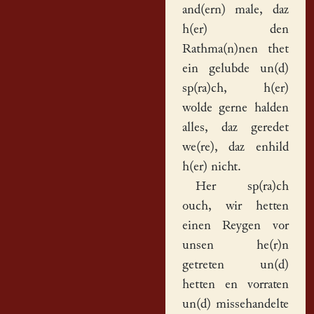
and(ern) male, daz
h(er) den
Rathma(n)nen thet
ein
gelubde
un(d)
sp(ra)ch, h(er)
wolde gerne halden
alles, daz geredet
we(re), daz enhild
h(er) nicht.
Her sp(ra)ch
ouch, wir hetten
einen Reygen vor
unsen he(r)n
getreten un(d)
hetten en vorraten
un(d) missehandelte