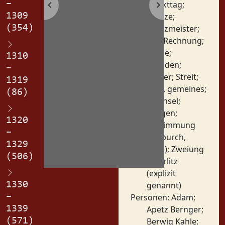
–
Markttag
;
1309
Münze
;
(354)
Münzmeister
;
Rat
;
Rechnung
;
Sache
;
1310
Schaden
;
–
Steuer
;
Streit
;
1319
Volk, gemeines
;
(86)
Wechsel
;
Zeugen
;
1320
Zustimmung
–
(Volburch,
1329
Wille)
;
Zweiung
(506)
Orte:
Görlitz
(explizit
1330
genannt)
–
Personen:
Adam
;
1339
Apetz Bernger
;
(571)
Berwig Kahle
;