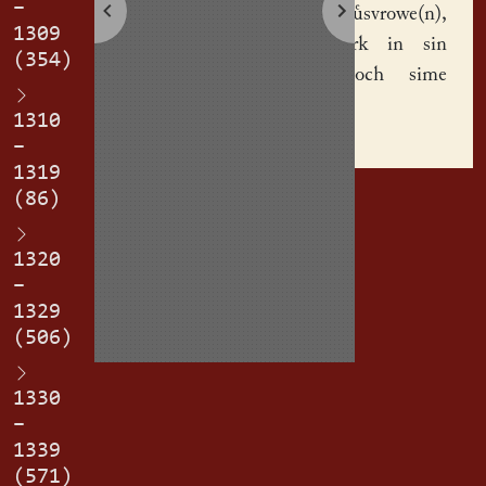
–
sin(er) hsvrowe(n),
1309
dry mark in sin
(354)
gth noch sime
thode.
1310
–
1319
(86)
1320
–
1329
(506)
1330
–
1339
(571)