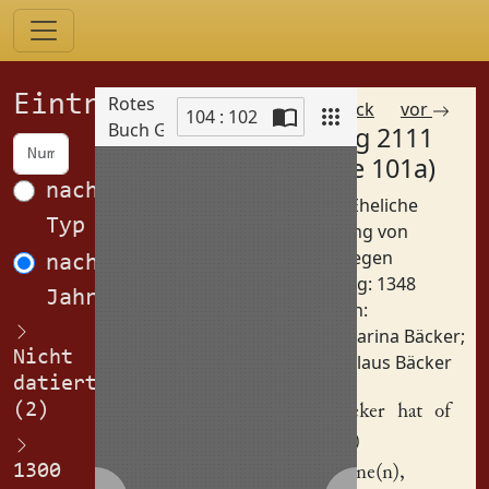
Einträge
Rotes
zurück
vor
104 : 102
Buch Görlitz
Eintrag 2111
Scan
(Spalte 101a)
nach
Betreff: Eheliche
Typ
Verfügung von
Todes wegen
nach
Datierung: 1348
Jahren
Personen:
Katharina Bäcker
;
Nicht
Nikolaus Bäcker
datiert
(2)
Nikil Beker
hat of
gegebi(n)
1300
Kathe(r)ine(n)
,