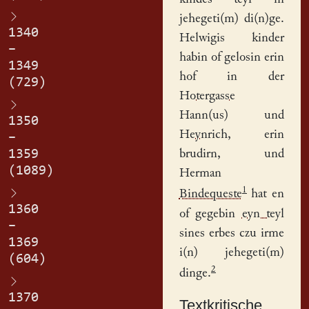
jehegeti(m) di(n)ge.
1340
Helwigis kinder
–
habin of gelosin erin
1349
hof in der
(729)
Hotergasse
Hann(us)
und
1350
Heynrich
, erin
–
1359
brudirn, und
(1089)
Herman
1
Bindequeste
hat en
1360
of gegebin
eyn teyl
–
sines erbes czu irme
1369
i(n) jehegeti(m)
(604)
2
dinge.
1370
Textkritische