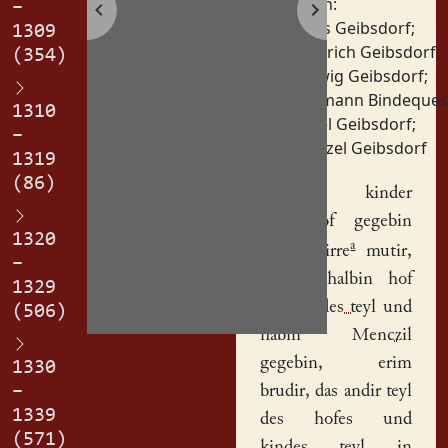
Personen:
–
Hans Geibsdorf
;
1309
Heinrich Geibsdorf
;
(354)
Helwig Geibsdorf
;
Hermann Bindeques
1310
Irmel Geibsdorf
;
–
Menzel Geibsdorf
1319
(86)
Helwigis
kinder
habin of gegebin
1320
a
Ermile
, irre
mutir,
–
eyni(n) halbin
hof
1329
und
kindes teyl
und
(506)
habin
Menczil
gegebin, erim
1330
–
brudir, das andir teyl
1339
des hofes und
(571)
kindes teyl in