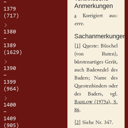
–
Anmerkungen
1379
(717)
a
Korrigiert aus:
erre
.
1380
Sachanmerkungen
–
1389
[
1
] Queste: Büschel
(1629)
(von Ruten),
bürstenartiges Gerät,
1390
auch
Badewedel
des
–
Baders
; Name des
1399
Questenbinders oder
(964)
des Baders, vgl.
Bahlow
(1975a), S.
1400
86
.
–
1409
[
2
] Siehe Nr. 347.
(905)