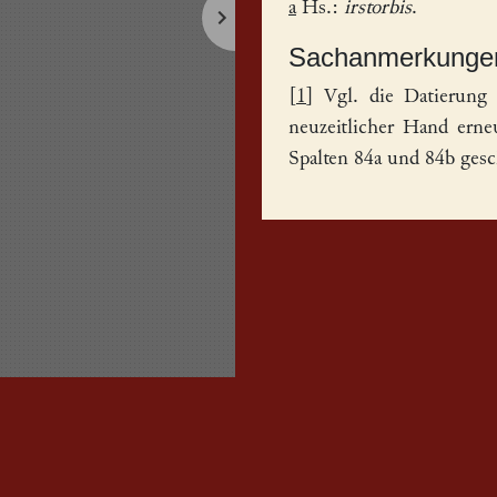
a
Hs.:
irstorbis
.
Sachanmerkunge
[
1
] Vgl. die Datierung
neuzeitlicher Hand erne
Spalten 84a und 84b ges