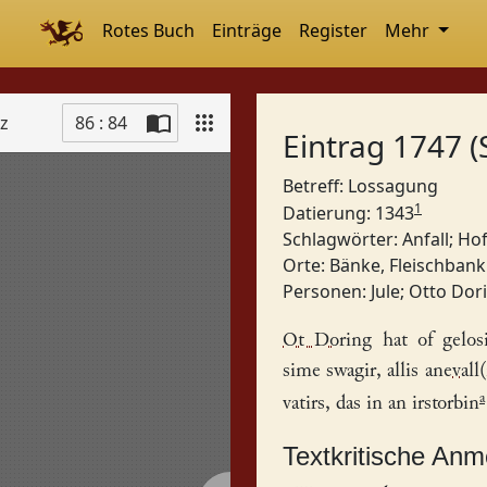
Rotes Buch
Einträge
Register
Mehr
tz
86 : 84
Eintrag 1747 (
Betreff: Lossagung
1
Datierung: 1343
Schlagwörter:
Anfall
;
Ho
Orte:
Bänke, Fleischbank
Personen:
Jule
;
Otto Dor
Ot Doring
hat of gelos
sime swagir, allis
anevall(
a
vatirs, das in an irstorbin
Textkritische An