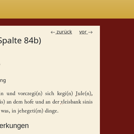
zurück
vor
Spalte 84b)
f
ing
in und vorczegi(n) sich kegi(n)
Jule(n)
,
is)
an dem
hofe
und an der
vleisbank
sinis
was, in jehegeti(m) dinge.
merkungen