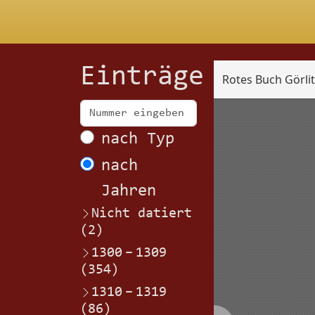
Einträge
Rotes Buch Görli
Scan
nach Typ
nach
Jahren
Nicht datiert
(2)
1300
–
1309
(354)
1310
–
1319
(86)