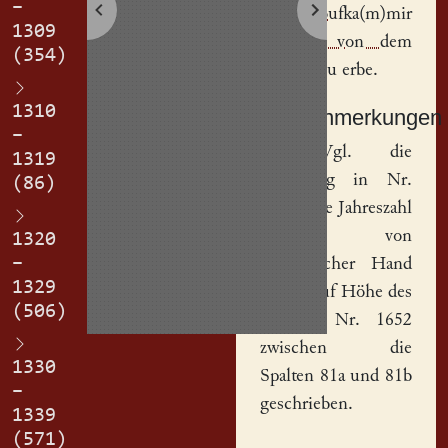
–
eyne
koufka(m)mir
1309
Kune(n) von dem
(354)
Besint
czu erbe.
1310
Sachanmerkungen
–
[
1
] Vgl. die
1319
Datierung in Nr.
(86)
1652. Die Jahreszahl
wurde von
1320
–
neuzeitlicher Hand
1329
erneut auf Höhe des
(506)
Eintrags Nr. 1652
zwischen die
1330
Spalten 81a und 81b
–
geschrieben.
1339
(571)