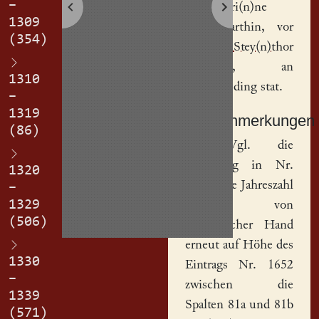
–
Kreczmeri(n)ne
1309
ey(n)
garthin
, vor
(354)
dem
Stey(n)thor
gelegi(n), an
1310
recht(er) ding stat.
–
1319
Sachanmerkungen
(86)
[
1
] Vgl. die
Datierung in Nr.
1320
1652. Die Jahreszahl
–
1329
wurde von
(506)
neuzeitlicher Hand
erneut auf Höhe des
1330
Eintrags Nr. 1652
–
zwischen die
1339
Spalten 81a und 81b
(571)