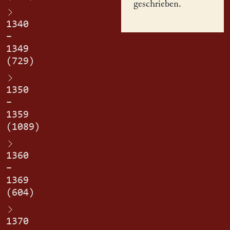
geschrieben.
1340
–
1349
(729)
1350
–
1359
(1089)
1360
–
1369
(604)
1370