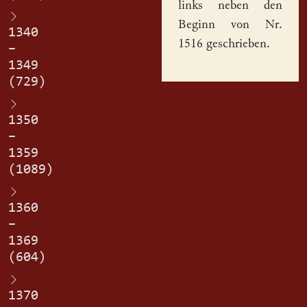
links neben den
Beginn von Nr.
1340
1516 geschrieben.
–
1349
(729)
1350
–
1359
(1089)
1360
–
1369
(604)
1370