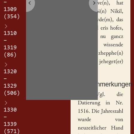
–
husv(ro)we(n), hat
1309
of gegebi(n)
Nikil
,
(354)
eri(m) eyde(m), das
andir teyl
eris
hofes
,
1310
der ist nu gancz
–
si(n), wissende
1319
de(n) zhepphe(n)
(86)
und jeheget(er)
bank.
1320
–
Sachanmerkungen
1329
(506)
[
1
] Vgl. die
Datierung in Nr.
1330
1516. Die Jahreszahl
–
wurde von
1339
neuzeitlicher Hand
(571)