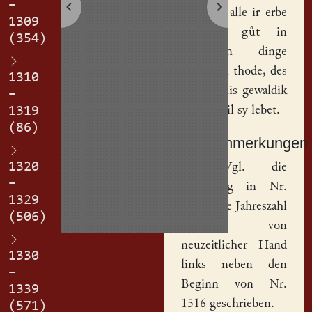
–
b(ru)dir, alle ir erbe
1309
und ir gůt in
(354)
jehegetim dinge
noch irm thode, des
1310
wil sy allis gewaldik
–
sin, dy wil sy lebet.
1319
(86)
Sachanmerkungen
1320
[
1
] Vgl. die
–
Datierung in Nr.
1329
1516. Die Jahreszahl
(506)
wurde von
neuzeitlicher Hand
1330
links neben den
–
Beginn von Nr.
1339
1516 geschrieben.
(571)