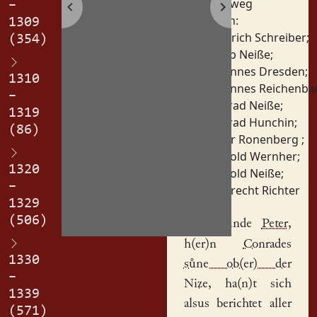
Viehweg
–
Personen:
1309
Heinrich Schreiber
;
(354)
Jakob Neiße
;
Johannes Dresden
;
1310
Johannes Reichenba
–
Konrad Neiße
;
1319
Konrad Hunchin
;
(86)
Peter Ronenberg
;
Petzold Wernher
;
1320
Petzold Neiße
;
–
Volprecht Richter
1329
(506)
a
Jacob
unde
Peter
,
h(er)n
Conrades
1330
sůne ob(er) der
–
Nize
, ha(n)t sich
1339
alsus berichtet aller
(571)