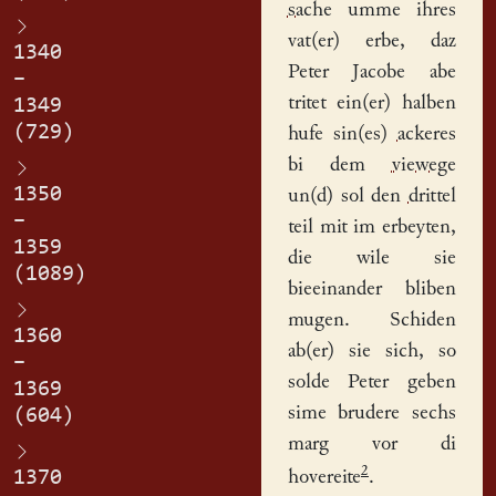
sache
umme ihres
vat(er) erbe, daz
1340
Peter Jacobe abe
–
tritet ein(er) halben
1349
(729)
hufe
sin(es)
acker
es
bi dem
viewege
1350
un(d) sol den
drittel
–
teil mit im erbeyten,
1359
die wile sie
(1089)
bieeinander bliben
mugen. Schiden
1360
ab(er) sie sich, so
–
solde Peter geben
1369
sime brudere sechs
(604)
marg vor di
2
1370
hovereite
.