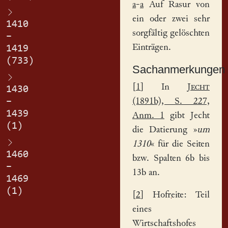
a
-
a
Auf Rasur von
ein oder zwei sehr
1410
sorgfältig gelöschten
–
Einträgen.
1419
(733)
Sachanmerkungen
[
1
] In
Jecht
1430
(1891b), S. 227,
–
1439
Anm. 1
gibt Jecht
(1)
die Datierung »
um
1310
« für die Seiten
1460
bzw. Spalten 6b bis
–
13b an.
1469
(1)
[
2
]
Hofreite
: Teil
eines
Wirtschaftshofes