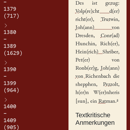
–
Des ist
gezug
:
1379
Volp(re)cht d(er)
(717)
richt(er)
,
Trutwin
,
Joh(ann) von
1380
Dresden
,
Conr(ad)
–
Hunchin
, Rich(er),
1389
Hein(rich) Shriber
,
(1629)
Pet(er) von
Ronb(er)g,
Joh(ann)
1390
–
von Richenbach
die
1399
shepphen,
Pezzolt
,
(964)
h(er)n W(er)nheris
a
[sun], ein
Rat
man.
1400
–
Textkritische
1409
Anmerkungen
(905)