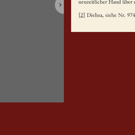
neuzeitlicher Hand über 
[
2
] Diehsa, siehe Nr. 974