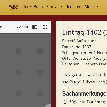
Rotes Buch
Einträge
Register
Mehr
tz
72 : 70
Eintrag 1402 (
Betreff: Auflassung
1
Datierung: 1337
Schlagwörter:
Hof
;
Nonn
Orte:
Diehsa, sw. Niesky
Personen:
Elisabeth Libe
Elizab(eth)
monial(is)
d
suo
Pet(ro) Libester
cora(
Sachanmerkunge
[
1
] Vgl. die Datierung