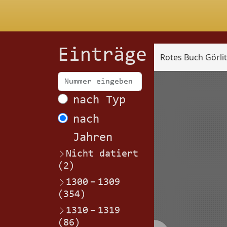
Einträge
Rotes Buch Görli
Scan
nach Typ
nach
Jahren
Nicht datiert
(2)
1300
–
1309
(354)
1310
–
1319
(86)