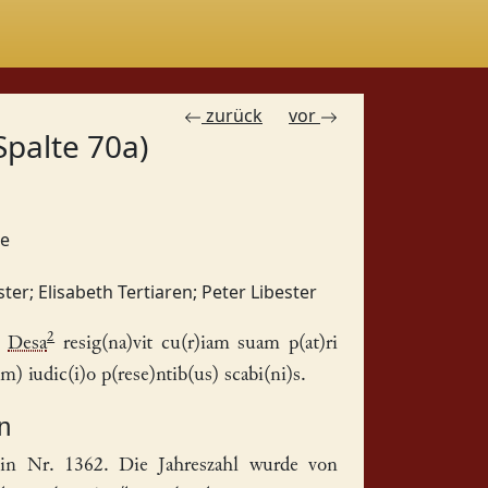
zurück
vor
Spalte 70a)
e
ster
;
Elisabeth Tertiaren
;
Peter Libester
2
e
Desa
resig(na)vit cu(r)iam suam p(at)ri
m) iudic(i)o p(rese)ntib(us) scabi(ni)s.
n
 in Nr. 1362. Die Jahreszahl wurde von