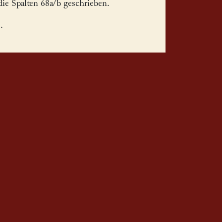
die Spalten 68a/b geschrieben.
.